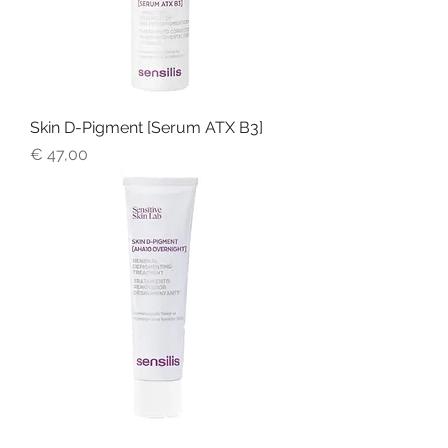
Skin D-Pigment [Serum ATX B3]
Prijs
€ 47,00