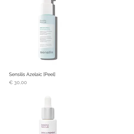
Sensilis Azelaic [Peel]
Prijs
€ 30,00