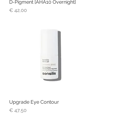
D-Pigment [AHA10 Overnight]
Prijs
€ 42,00
Upgrade Eye Contour
Prijs
€ 47,50