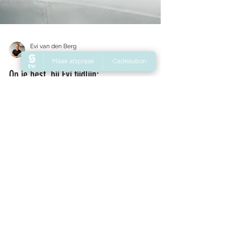
Evi van den Berg
19 aug 2020
3 minuten om te lezen
Op je best, bij Evi tijdlijn;
Hallo lieve lezers van dit eerste 'nieuws' bericht!
Ik wilde graag beginnen met een tijdlijn van de
salon tot nu toe ( augustus 2020 )...
CONTACT