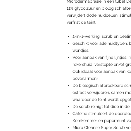
Microdermabrasie in een tube! Dez
12% glycolzuur en biologisch afb
verwijdert dode huidcellen, stimu
verfrist de teint.
2-in-1-werking: scrub en peeling
Geschikt voor alle huidtypen, 
wondjes.
Voor aanpak van fijne lijntjes, 
rokershuid, verstopte en/of gr
Ook ideaal voor aanpak van kera
bovenarmen).
De biologisch afbreekbare sc
extract verwijderen, samen me
waardoor de teint wordt opgefr
De scrub reinigt tot diep in de
Cafeïne stimuleert de doorblo
Komkommer en pepermunt verk
Micro Cleanse Super Scrub ve