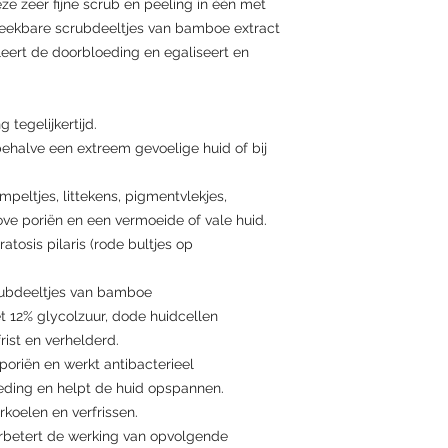
e zeer fijne scrub en peeling in één met
50, bijvoorbeeld de 
xanthan gum, coffea 
reekbare scrubdeeltjes van bamboe extract
SPF50+ of Protectio
mentha piperita (pep
leert de doorbloeding en egaliseert en
(cucumber) fruit extr
 tegelijkertijd.
behalve een extreem gevoelige huid of bij
rimpeltjes, littekens, pigmentvlekjes,
ove poriën en een vermoeide of vale huid.
tosis pilaris (rode bultjes op
rubdeeltjes van bamboe
t 12% glycolzuur, dode huidcellen
ist en verhelderd.
 poriën en werkt antibacterieel
eding en helpt de huid opspannen.
oelen en verfrissen.
rbetert de werking van opvolgende