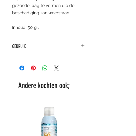
gezonde laag te vormen die de
beschadiging kan weerstaan.
Inhoud: 50 gr.
GEBRUIK
Breng twee maal daags een dunne
laag aan op gelaat en hals tenzij
anders door de specialist
geadviseerd. Het is aanbevolen om
overdag ook de NOON Brush&Go
Andere kochten ook;
Sunscreen Powder met
zonbescherming SPF 30 aan te
brengen.