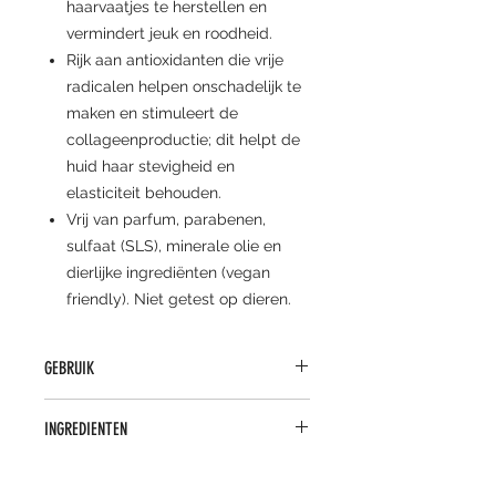
haarvaatjes te herstellen en
vermindert jeuk en roodheid.
Rijk aan antioxidanten die vrije
radicalen helpen onschadelijk te
maken en stimuleert de
collageenproductie; dit helpt de
huid haar stevigheid en
elasticiteit behouden.
Vrij van parfum, parabenen,
sulfaat (SLS), minerale olie en
dierlijke ingrediënten (vegan
friendly). Niet getest op dieren.
GEBRUIK
Breng in de ochtend en/of avond
INGREDIENTEN
aan op gezicht, hals en decolleté.
ACTIEVE INGREDIËNTEN:
Regu®-Cea, glycerine, jojoba olie,