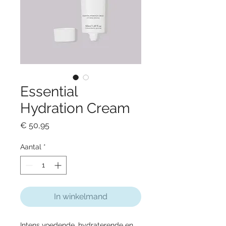
Essential
Hydration Cream
Prijs
€ 50,95
Aantal
*
In winkelmand
Intens voedende, hydraterende en