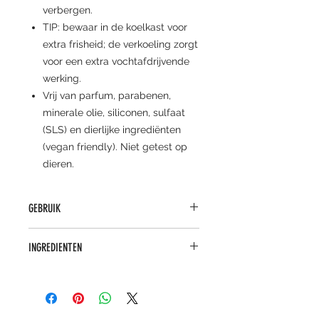
verbergen.
TIP: bewaar in de koelkast voor
extra frisheid; de verkoeling zorgt
voor een extra vochtafdrijvende
werking.
Vrij van parfum, parabenen,
minerale olie, siliconen, sulfaat
(SLS) en dierlijke ingrediënten
(vegan friendly). Niet getest op
dieren.
GEBRUIK
Breng aan rond de ogen. Absolute
INGREDIENTEN
Eye Complex mag worden
aangebracht op het ooglid tot aan
ACTIEVE INGREDIËNTEN:
de wimperrand voor een
Peptiden, sodium hyaluronaat, 1%
totaalaanpak van de huid rondom
vitamine B3 (niacinamide),
de ogen.