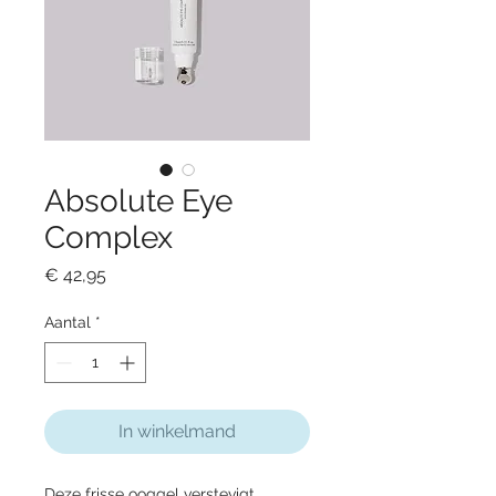
Absolute Eye
Complex
Prijs
€ 42,95
Aantal
*
In winkelmand
Deze frisse ooggel verstevigt,